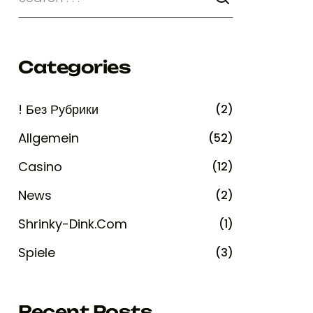
Categories
! Без Рубрики
(2)
Allgemein
(52)
Casino
(12)
News
(2)
Shrinky-Dink.com
(1)
Spiele
(3)
Recent Posts