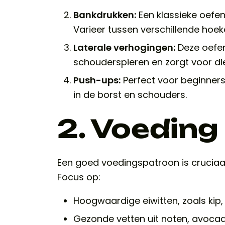
Bankdrukken:
Een klassieke oefen
Varieer tussen verschillende hoek
Laterale verhogingen:
Deze oefeni
schouderspieren en zorgt voor die 
Push-ups:
Perfect voor beginners
in de borst en schouders.
2. Voeding
Een goed voedingspatroon is cruciaal 
Focus op:
Hoogwaardige eiwitten, zoals kip, v
Gezonde vetten uit noten, avocadо,