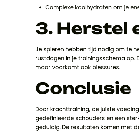
Complexe koolhydraten om je ener
3. Herstel
Je spieren hebben tijd nodig om te h
rustdagen in je trainingsschema op. Di
maar voorkomt ook blessures.
Conclusie
Door krachttraining, de juiste voeding
gedefinieerde schouders en een sterke
geduldig. De resultaten komen met de 