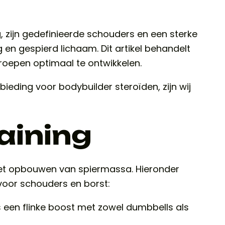
 zijn gedefinieerde schouders en een sterke
 en gespierd lichaam. Dit artikel behandelt
roepen optimaal te ontwikkelen.
nbieding voor
bodybuilder steroïden
, zijn wij
raining
het opbouwen van spiermassa. Hieronder
voor schouders en borst:
 een flinke boost met zowel dumbbells als