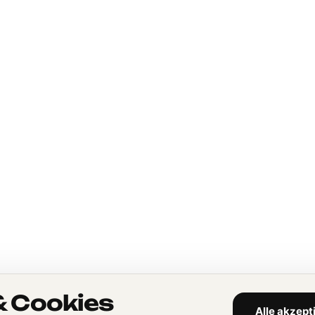
& Cookies
Alle akzept