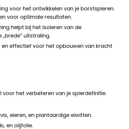
ing voor het ontwikkelen van je borstspieren.
en voor optimale resultaten.
ng helpt bij het isoleren van de
„brede“ uitstraling.
 en effectief voor het opbouwen van kracht
voor het verbeteren van je spierdefinitie.
is, eieren, en plantaardige eiwitten.
 en olijfolie.