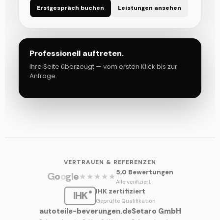
Erstgespräch buchen
Leistungen ansehen
Professionell auftreten.
Ihre Seite überzeugt — vom ersten Klick bis zur
Anfrage.
VERTRAUEN & REFERENZEN
5,0 Bewertungen
G
o
o
g
l
e
★★★★★
Alle verifiziert
IHK zertifiziert
IHK
Geprüfte Qualifikation
autoteile-beverungen.de
Setaro GmbH