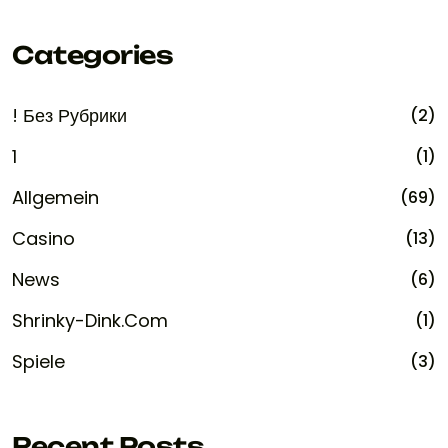
Categories
! Без Рубрики
(2)
1
(1)
Allgemein
(69)
Casino
(13)
News
(6)
Shrinky-Dink.com
(1)
Spiele
(3)
Recent Posts